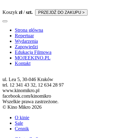
Koszyk
zł
/
szt.
PRZEJDŹ DO ZAKUPU >
Strona główna
Repertuar
Wydarzenia
Zapowiedzi
Edukacja Filmowa
MOJEEKINO.PL
Kontakt
ul. Lea 5, 30-046 Kraków
tel. 12 341 43 32, 12 634 28 97
www.kinomikro.pl
facebook.com/kinomikro
Wszelkie prawa zastrzeżone.
© Kino Mikro 2026
O kinie
Sale
Cennik