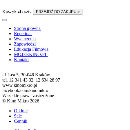
Koszyk
zł
/
szt.
PRZEJDŹ DO ZAKUPU >
Strona główna
Repertuar
Wydarzenia
Zapowiedzi
Edukacja Filmowa
MOJEEKINO.PL
Kontakt
ul. Lea 5, 30-046 Kraków
tel. 12 341 43 32, 12 634 28 97
www.kinomikro.pl
facebook.com/kinomikro
Wszelkie prawa zastrzeżone.
© Kino Mikro 2026
O kinie
Sale
Cennik