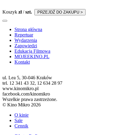
Koszyk
zł
/
szt.
PRZEJDŹ DO ZAKUPU >
Strona główna
Repertuar
Wydarzenia
Zapowiedzi
Edukacja Filmowa
MOJEEKINO.PL
Kontakt
ul. Lea 5, 30-046 Kraków
tel. 12 341 43 32, 12 634 28 97
www.kinomikro.pl
facebook.com/kinomikro
Wszelkie prawa zastrzeżone.
© Kino Mikro 2026
O kinie
Sale
Cennik