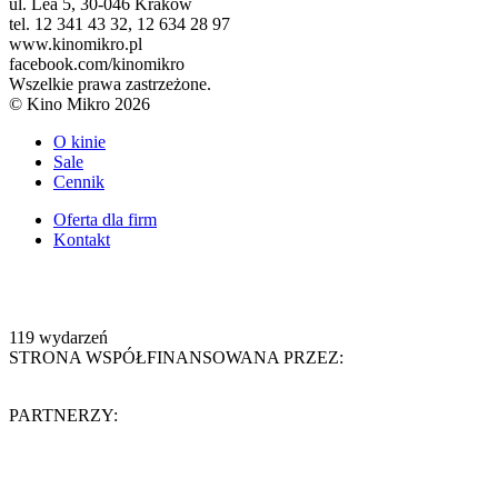
ul. Lea 5, 30-046 Kraków
tel. 12 341 43 32, 12 634 28 97
www.kinomikro.pl
facebook.com/kinomikro
Wszelkie prawa zastrzeżone.
© Kino Mikro 2026
O kinie
Sale
Cennik
Oferta dla firm
Kontakt
119
wydarzeń
STRONA WSPÓŁFINANSOWANA PRZEZ:
PARTNERZY: