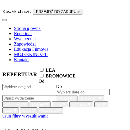
Koszyk
zł
/
szt.
PRZEJDŹ DO ZAKUPU >
Strona główna
Repertuar
Wydarzenia
Zapowiedzi
Edukacja Filmowa
MOJEEKINO.PL
Kontakt
LEA
REPERTUAR
BRONOWICE
Od
Do
Wszystko
Dla dzieci
✖
Dokument
✖
Dramat
✖
Inne
✖
Komedia
✖
SF
✖
Dziś
✖
Jutro
✖
Weekend
✖
usuń filtry wyszukiwania