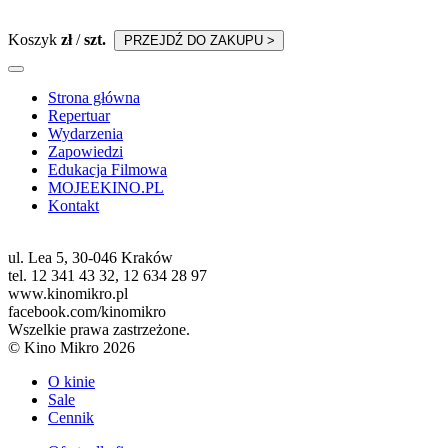
Koszyk
zł
/
szt.
PRZEJDŹ DO ZAKUPU >
Strona główna
Repertuar
Wydarzenia
Zapowiedzi
Edukacja Filmowa
MOJEEKINO.PL
Kontakt
ul. Lea 5, 30-046 Kraków
tel. 12 341 43 32, 12 634 28 97
www.kinomikro.pl
facebook.com/kinomikro
Wszelkie prawa zastrzeżone.
© Kino Mikro 2026
O kinie
Sale
Cennik