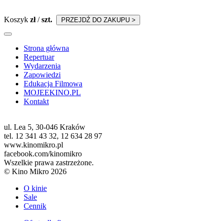
Koszyk
zł
/
szt.
PRZEJDŹ DO ZAKUPU >
Strona główna
Repertuar
Wydarzenia
Zapowiedzi
Edukacja Filmowa
MOJEEKINO.PL
Kontakt
ul. Lea 5, 30-046 Kraków
tel. 12 341 43 32, 12 634 28 97
www.kinomikro.pl
facebook.com/kinomikro
Wszelkie prawa zastrzeżone.
© Kino Mikro 2026
O kinie
Sale
Cennik