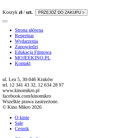
Koszyk
zł
/
szt.
PRZEJDŹ DO ZAKUPU >
Strona główna
Repertuar
Wydarzenia
Zapowiedzi
Edukacja Filmowa
MOJEEKINO.PL
Kontakt
ul. Lea 5, 30-046 Kraków
tel. 12 341 43 32, 12 634 28 97
www.kinomikro.pl
facebook.com/kinomikro
Wszelkie prawa zastrzeżone.
© Kino Mikro 2026
O kinie
Sale
Cennik