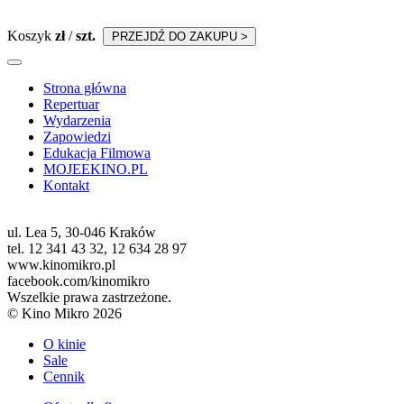
Koszyk
zł
/
szt.
PRZEJDŹ DO ZAKUPU >
Strona główna
Repertuar
Wydarzenia
Zapowiedzi
Edukacja Filmowa
MOJEEKINO.PL
Kontakt
ul. Lea 5, 30-046 Kraków
tel. 12 341 43 32, 12 634 28 97
www.kinomikro.pl
facebook.com/kinomikro
Wszelkie prawa zastrzeżone.
© Kino Mikro 2026
O kinie
Sale
Cennik