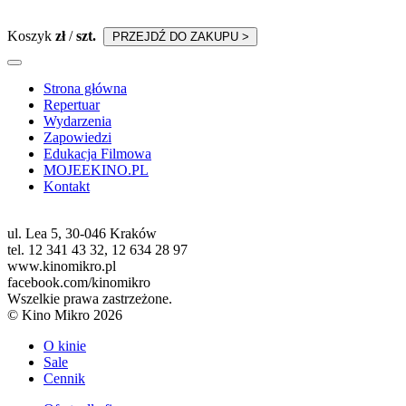
Koszyk
zł
/
szt.
PRZEJDŹ DO ZAKUPU >
Strona główna
Repertuar
Wydarzenia
Zapowiedzi
Edukacja Filmowa
MOJEEKINO.PL
Kontakt
ul. Lea 5, 30-046 Kraków
tel. 12 341 43 32, 12 634 28 97
www.kinomikro.pl
facebook.com/kinomikro
Wszelkie prawa zastrzeżone.
© Kino Mikro 2026
O kinie
Sale
Cennik