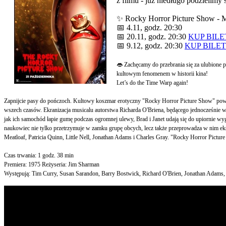
z filmu - już niedługo podzielimy
✨ Rocky Horror Picture Show - 
📅 4.11, godz. 20:30
📅 20.11, godz. 20:30
KUP BILE
📅 9.12, godz. 20:30
KUP BILET
👄 Zachęcamy do przebrania się za ulubione po
kultowym fenomenem w historii kina!
Let’s do the Time Warp again!
Zapnijcie pasy do pończoch. Kultowy koszmar erotyczny "Rocky Horror Picture Show" powrac
wszech czasów. Ekranizacja musicalu autorstwa Richarda O'Briena, będącego jednocześnie ws
jak ich samochód łapie gumę podczas ogromnej ulewy, Brad i Janet udają się do upiornie w
naukowiec nie tylko przetrzymuje w zamku grupę obcych, lecz także przeprowadza w nim eks
Meatloaf, Patricia Quinn, Little Nell, Jonathan Adams i Charles Gray. "Rocky Horror Pict
Czas trwania: 1 godz. 38 min
Premiera: 1975 Reżyseria: Jim Sharman
Występują: Tim Curry, Susan Sarandon, Barry Bostwick, Richard O'Brien, Jonathan Adams,