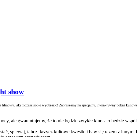
ght show
ns filmowy, jaki możesz sobie wyobrazić! Zapraszamy na specjalny, interaktywny pokaz kulto
ocy, ale gwarantujemy, że to nie będzie zwykłe kino - to będzie wspó
ostać, śpiewaj, tańcz, krzycz kultowe kwestie i baw się razem z innym