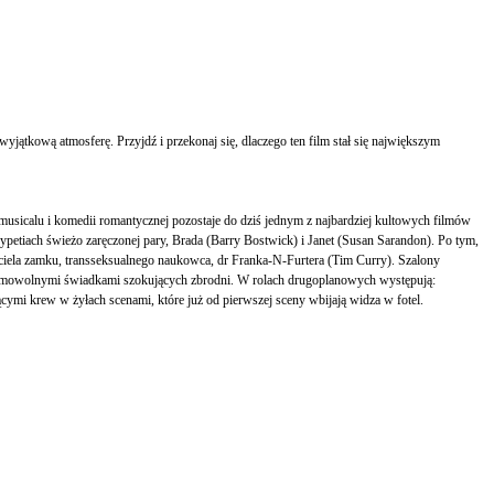
wyjątkową atmosferę. Przyjdź i przekonaj się, dlaczego ten film stał się największym
musicalu i komedii romantycznej pozostaje do dziś jednym z najbardziej kultowych filmów
ypetiach świeżo zaręczonej pary, Brada (Barry Bostwick) i Janet (Susan Sarandon). Po tym,
ciela zamku, transseksualnego naukowca, dr Franka-N-Furtera (Tim Curry). Szalony
ją mimowolnymi świadkami szokujących zbrodni. W rolach drugoplanowych występują:
ymi krew w żyłach scenami, które już od pierwszej sceny wbijają widza w fotel.