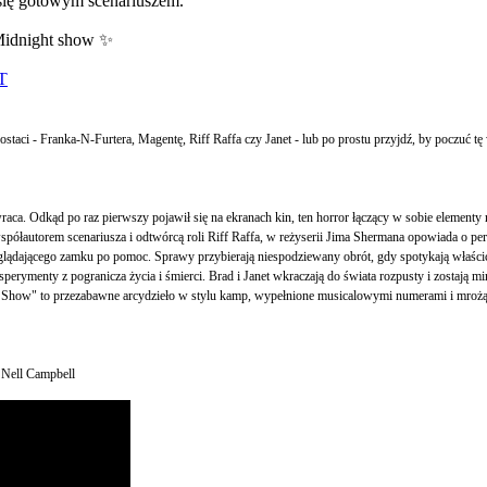
 się gotowym scenariuszem.
Midnight show ✨
T
staci - Franka-N-Furtera, Magentę, Riff Raffa czy Janet - lub po prostu przyjdź, by poczuć tę 
a. Odkąd po raz pierwszy pojawił się na ekranach kin, ten horror łączący w sobie elementy 
półautorem scenariusza i odtwórcą roli Riff Raffa, w reżyserii Jima Shermana opowiada o per
yglądającego zamku po pomoc. Sprawy przybierają niespodziewany obrót, gdy spotykają właści
perymenty z pogranicza życia i śmierci. Brad i Janet wkraczają do świata rozpusty i zosta
ure Show" to przezabawne arcydzieło w stylu kamp, wypełnione musicalowymi numerami i mrożąc
 Nell Campbell