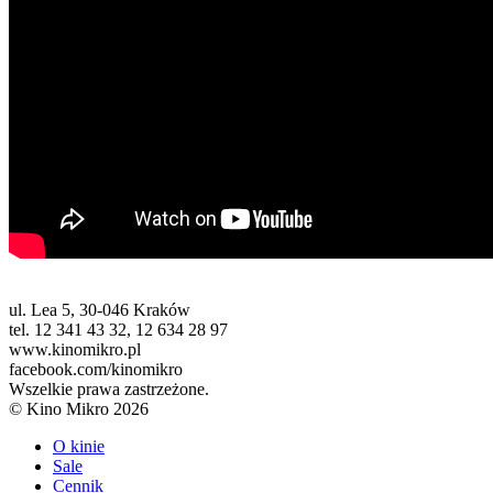
ul. Lea 5, 30-046 Kraków
tel. 12 341 43 32, 12 634 28 97
www.kinomikro.pl
facebook.com/kinomikro
Wszelkie prawa zastrzeżone.
© Kino Mikro 2026
O kinie
Sale
Cennik