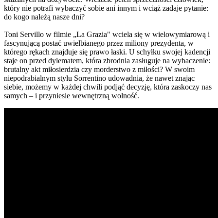
który nie potrafi wybaczyć sobie ani innym i wciąż zadaje pytanie:
do kogo należą nasze dni?
Toni Servillo w filmie „La Grazia" wciela się w wielowymiarową i
fascynującą postać uwielbianego przez miliony prezydenta, w
którego rękach znajduje się prawo łaski. U schyłku swojej kadencji
staje on przed dylematem, która zbrodnia zasługuje na wybaczenie:
brutalny akt miłosierdzia czy morderstwo z miłości? W swoim
niepodrabialnym stylu Sorrentino udowadnia, że nawet znając
siebie, możemy w każdej chwili podjąć decyzję, która zaskoczy nas
samych – i przyniesie wewnętrzną wolność.