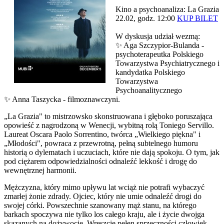
Kino a psychoanaliza: La Grazia
22.02, godz. 12:00
KUP BILET
W dyskusja udział wezmą:
✨ Aga Szczypior-Bulanda -
psychoterapeutka Polskiego
Towarzystwa Psychiatrycznego i
kandydatka Polskiego
Towarzystwa
Psychoanalitycznego
✨ Anna Taszycka - filmoznawczyni.
„La Grazia" to mistrzowsko skonstruowana i głęboko poruszająca
opowieść z nagrodzoną w Wenecji, wybitną rolą Toniego Servillo.
Laureat Oscara Paolo Sorrentino, twórca „Wielkiego piękna" i
„Młodości", powraca z przewrotną, pełną subtelnego humoru
historią o dylematach i uczuciach, które nie dają spokoju. O tym, jak
pod ciężarem odpowiedzialności odnaleźć lekkość i drogę do
wewnętrznej harmonii.
Mężczyzna, który mimo upływu lat wciąż nie potrafi wybaczyć
zmarłej żonie zdrady. Ojciec, który nie umie odnaleźć drogi do
swojej córki. Powszechnie szanowany mąż stanu, na którego
barkach spoczywa nie tylko los całego kraju, ale i życie dwojga
skazanych na dożywocie. Wreszcie pełen sprzeczności człowiek,