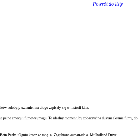
Powrót do listy
, zdobyły uznanie i na długo zapisały się w historii kina.
 pełne emocji i filmowej magii. To idealny moment, by zobaczyć na dużym ekranie filmy, do
 Twin Peaks: Ogniu krocz ze mną 🔸 Zagubiona autostrada🔸 Mulholland Drive