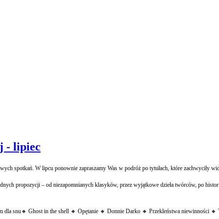
 - lipiec
ych spotkań. W lipcu ponownie zapraszamy Was w podróż po tytułach, które zachwyciły widzów
nych propozycji – od niezapomnianych klasyków, przez wyjątkowe dzieła twórców, po historie
 dla snu🔸 Ghost in the shell 🔸 Opętanie 🔸 Donnie Darko 🔸 Przekleństwa niewinności 🔸