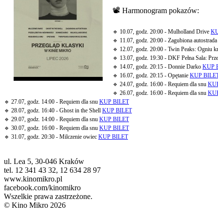
📽 Harmonogram pokazów:
🔹 10.07, godz. 20:00 - Mulholland Drive
KU
🔹 11.07, godz. 20:00 - Zagubiona autostrad
🔹 12.07, godz. 20:00 - Twin Peaks: Ogniu 
🔹 13.07, godz. 19:30 - DKF Pełna Sala: Pr
🔹 14.07, godz. 20:15 - Donnie Darko
KUP 
🔹 16.07, godz. 20:15 - Opętanie
KUP BILE
🔹 24.07, godz. 16:00 - Requiem dla snu
KUP
🔹 26.07, godz. 16:00 - Requiem dla snu
KUP
🔹 27.07, godz. 14:00 - Requiem dla snu
KUP BILET
🔹 28.07, godz. 16:40 - Ghost in the Shell
KUP BILET
🔹 29.07, godz. 14:00 - Requiem dla snu
KUP BILET
🔹 30.07, godz. 16:00 - Requiem dla snu
KUP BILET
🔹 31.07, godz. 20:30 - Milczenie owiec
KUP BILET
ul. Lea 5, 30-046 Kraków
tel. 12 341 43 32, 12 634 28 97
www.kinomikro.pl
facebook.com/kinomikro
Wszelkie prawa zastrzeżone.
© Kino Mikro 2026