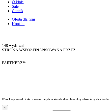
O kinie
Sale
Cennik
Oferta dla firm
Kontakt
148
wydarzeń
STRONA WSPÓŁFINANSOWANA PRZEZ:
PARTNERZY:
Wszelkie prawa do treści umieszczonych na stronie kinomikro.pl są własnością ich autorów. 
×