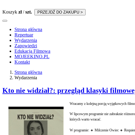
Koszyk
zł
/
szt.
PRZEJDŹ DO ZAKUPU >
Strona główna
Repertuar
Wydarzenia
Zapowiedzi
Edukacja Filmowa
MOJEEKINO.PL
Kontakt
Strona główna
Wydarzenia
Kto nie widział?: przegląd klasyki filmowej
Wracamy z kolejną porcją wyjątkowych filmow
W lipcowym programie nie zabraknie różnorod
których warto wracać.
W programie: 🔸 Milczenie Owiec 🔸 Requiem