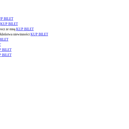
P BILET
a
KUP BILET
krocz ze mną
KUP BILET
zekleństwa niewinności
KUP BILET
BILET
T
 BILET
 BILET